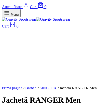
Autentificare
Cart
0
Menu
Cart
0
Prima pagină
/
Bărbați
/
SINGTEX
/
Jachetă RANGER Men
Jachetă RANGER Men