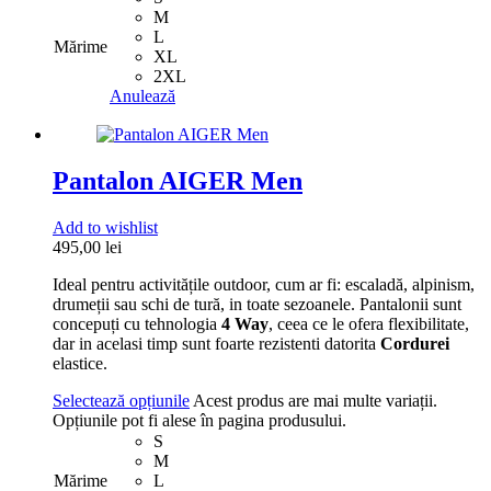
M
L
Mărime
XL
2XL
Anulează
Pantalon AIGER Men
Add to wishlist
495,00
lei
Ideal pentru activitățile outdoor, cum ar fi: escaladă, alpinism,
drumeții sau schi de tură, in toate sezoanele. Pantalonii sunt
concepuți cu tehnologia
4 Way
, ceea ce le ofera flexibilitate,
dar in acelasi timp sunt foarte rezistenti datorita
Cordurei
elastice.
Selectează opțiunile
Acest produs are mai multe variații.
Opțiunile pot fi alese în pagina produsului.
S
M
Mărime
L