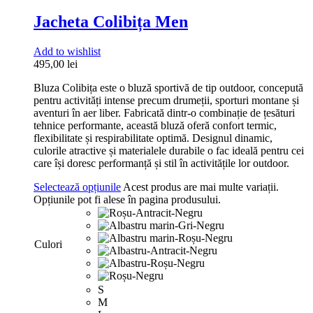
Jacheta Colibița Men
Add to wishlist
495,00
lei
Bluza Colibița este o bluză sportivă de tip outdoor, concepută
pentru activități intense precum drumeții, sporturi montane și
aventuri în aer liber. Fabricată dintr-o combinație de țesături
tehnice performante, această bluză oferă confort termic,
flexibilitate și respirabilitate optimă. Designul dinamic,
culorile atractive și materialele durabile o fac ideală pentru cei
care își doresc performanță și stil în activitățile lor outdoor.
Selectează opțiunile
Acest produs are mai multe variații.
Opțiunile pot fi alese în pagina produsului.
Culori
S
M