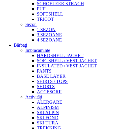
SCHOELEER STRACH
PUF
SOFTSHELL
TRICOT
Sezon
1 SEZON
3 SEZOANE
4 SEZOANE
Bărbați
Îmbrăcăminte
HARDSHELL JACHET
SOFTSHELL / VEST JACHET
INSULATED / VEST JACHET
PANTS
BASE LAYER
SHIRTS / TOPS
SHORTS
ACCESORII
Activități
ALERGARE
ALPINISM
SKI ALPIN
SKI FOND
SKI TURA
TREKKING