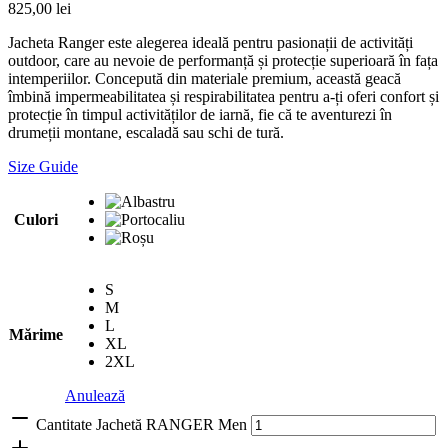
825,00
lei
Jacheta Ranger este alegerea ideală pentru pasionații de activități
outdoor, care au nevoie de performanță și protecție superioară în fața
intemperiilor. Concepută din materiale premium, această geacă
îmbină impermeabilitatea și respirabilitatea pentru a-ți oferi confort și
protecție în timpul activităților de iarnă, fie că te aventurezi în
drumeții montane, escaladă sau schi de tură.
Size Guide
Culori
S
M
L
Mărime
XL
2XL
Anulează
Cantitate Jachetă RANGER Men