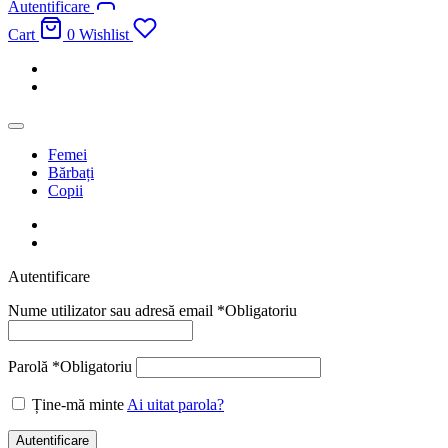
Autentificare
Cart
0
Wishlist
Femei
Bărbați
Copii
Autentificare
Nume utilizator sau adresă email
*
Obligatoriu
Parolă
*
Obligatoriu
Ține-mă minte
Ai uitat parola?
Autentificare