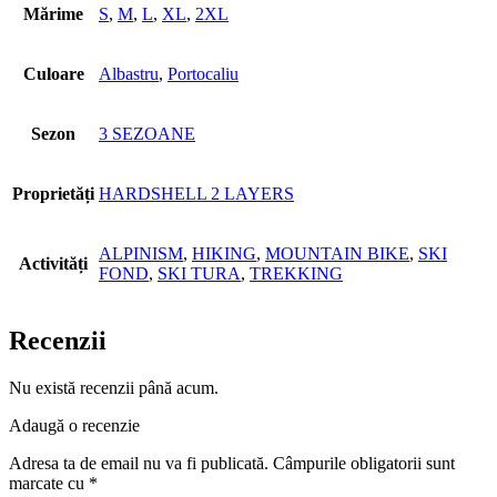
Mărime
S
,
M
,
L
,
XL
,
2XL
Culoare
Albastru
,
Portocaliu
Sezon
3 SEZOANE
Proprietăți
HARDSHELL 2 LAYERS
ALPINISM
,
HIKING
,
MOUNTAIN BIKE
,
SKI
Activități
FOND
,
SKI TURA
,
TREKKING
Recenzii
Nu există recenzii până acum.
Adaugă o recenzie
Adresa ta de email nu va fi publicată.
Câmpurile obligatorii sunt
marcate cu
*