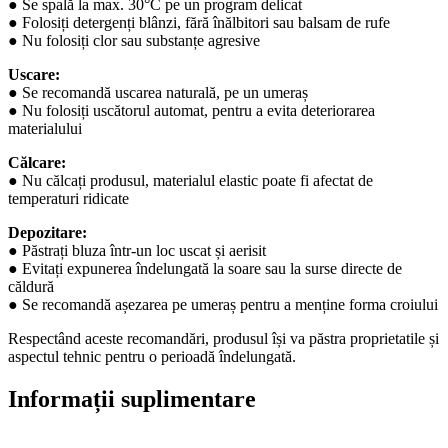
● Se spală la max. 30°C pe un program delicat
● Folosiți detergenți blânzi, fără înălbitori sau balsam de rufe
● Nu folosiți clor sau substanțe agresive
Uscare:
● Se recomandă uscarea naturală, pe un umeraș
● Nu folosiți uscătorul automat, pentru a evita deteriorarea
materialului
Călcare:
● Nu călcați produsul, materialul elastic poate fi afectat de
temperaturi ridicate
Depozitare:
● Păstrați bluza într-un loc uscat și aerisit
● Evitați expunerea îndelungată la soare sau la surse directe de
căldură
● Se recomandă așezarea pe umeraș pentru a menține forma croiului
Respectând aceste recomandări, produsul își va păstra proprietatile și
aspectul tehnic pentru o perioadă îndelungată.
Informații suplimentare