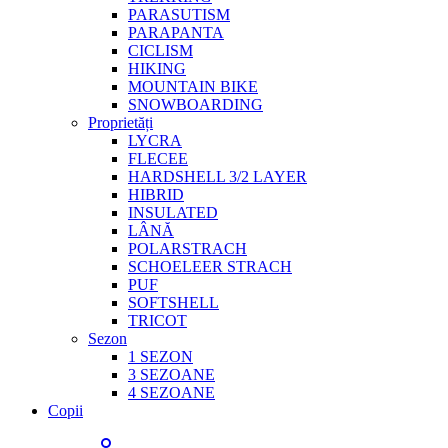
PARASUTISM
PARAPANTA
CICLISM
HIKING
MOUNTAIN BIKE
SNOWBOARDING
Proprietăți
LYCRA
FLECEE
HARDSHELL 3/2 LAYER
HIBRID
INSULATED
LÂNĂ
POLARSTRACH
SCHOELEER STRACH
PUF
SOFTSHELL
TRICOT
Sezon
1 SEZON
3 SEZOANE
4 SEZOANE
Copii