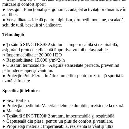
mișcare și confort sporit.
● Design – Funcțional și ergonomic, adaptat activităților dinamice în
aer liber.
● Versatilitate – Ideală pentru alpinism, drumeții montane, escaladă,
schi de tură, pescuit și vânătoare.
Tehnologii:
● Țesătură SINGTEX® 2 straturi – Impermeabilă și respirabilă,
asigurând protecție eficientă împotriva vremii nefavorabile.
○ Impermeabilitate: 20.000 H2O
○ Respirabilitate: 15.000 g/m²/24h
● Cusături termosudate – Asigură etanșeitate perfectă, prevenind
pătrunderea apei și vântului.
● Protecție Poli-Flex – Întărirea umerilor pentru rezistență sporită la
uzură și frecare.
Specificații tehnice:
● Sex: Barbati
● Protecția mediului: Materiale tehnice durabile, rezistente la uzură.
● Material:
○ Țesătură SINGTEX® 2 straturi, impermeabilă și respirabilă.
○ Căptușeală din plasă, pentru un plus de confort și ventilare.
● Proprietăți material: Impermeabilă, rezistentă la vânt și ultra-