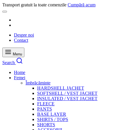
Transport gratuit la toate comenzile
Cumpără acum
Despre noi
Contact
Menu
Search
Home
Femei
Îmbrăcăminte
HARDSHELL JACHET
SOFTSHELL / VEST JACHET
INSULATED / VEST JACHET
FLEECE
PANTS
BASE LAYER
SHIRTS / TOPS
SHORTS
ACCESORII