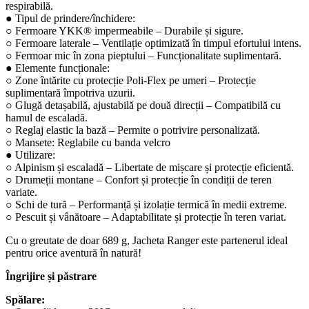
respirabilă.
● Tipul de prindere/închidere:
○ Fermoare YKK® impermeabile – Durabile și sigure.
○ Fermoare laterale – Ventilație optimizată în timpul efortului intens.
○ Fermoar mic în zona pieptului – Funcționalitate suplimentară.
● Elemente funcționale:
○ Zone întărite cu protecție Poli-Flex pe umeri – Protecție
suplimentară împotriva uzurii.
○ Glugă detașabilă, ajustabilă pe două direcții – Compatibilă cu
hamul de escaladă.
○ Reglaj elastic la bază – Permite o potrivire personalizată.
○ Mansete: Reglabile cu banda velcro
● Utilizare:
○ Alpinism și escaladă – Libertate de mișcare și protecție eficientă.
○ Drumeții montane – Confort și protecție în condiții de teren
variate.
○ Schi de tură – Performanță și izolație termică în medii extreme.
○ Pescuit și vânătoare – Adaptabilitate și protecție în teren variat.
Cu o greutate de doar 689 g, Jacheta Ranger este partenerul ideal
pentru orice aventură în natură!
Îngrijire și păstrare
Spălare: