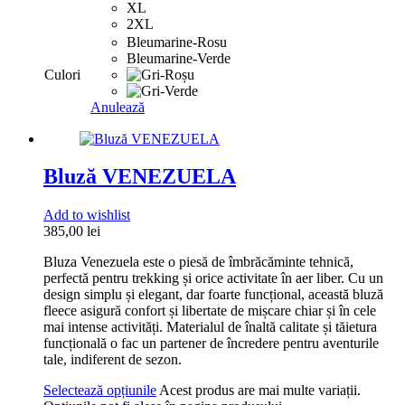
XL
2XL
Bleumarine-Rosu
Bleumarine-Verde
Culori
Anulează
Bluză VENEZUELA
Add to wishlist
385,00
lei
Bluza Venezuela este o piesă de îmbrăcăminte tehnică,
perfectă pentru trekking și orice activitate în aer liber. Cu un
design simplu și elegant, dar foarte funcțional, această bluză
fleece asigură confort și libertate de mișcare chiar și în cele
mai intense activități. Materialul de înaltă calitate și tăietura
funcțională o fac un partener de încredere pentru aventurile
tale, indiferent de sezon.
Selectează opțiunile
Acest produs are mai multe variații.