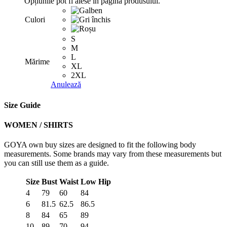
Opțiunile pot fi alese în pagina produsului.
Culori
S
M
L
Mărime
XL
2XL
Anulează
Size Guide
WOMEN / SHIRTS
GOYA own buy sizes are designed to fit the following body
measurements. Some brands may vary from these measurements but
you can still use them as a guide.
Size
Bust
Waist
Low Hip
4
79
60
84
6
81.5
62.5
86.5
8
84
65
89
10
89
70
94