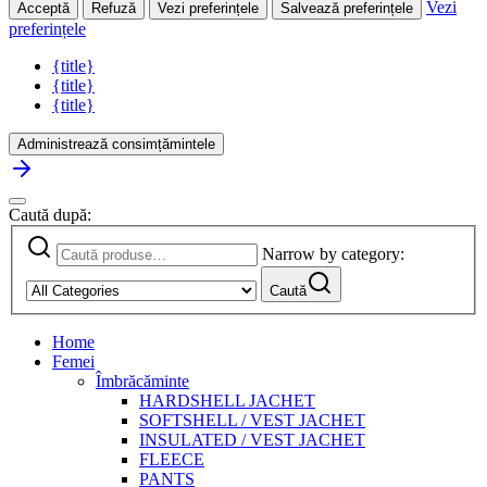
Vezi
Acceptă
Refuză
Vezi preferințele
Salvează preferințele
preferințele
{title}
{title}
{title}
Administrează consimțămintele
Caută după:
Narrow by category:
Caută
Home
Femei
Îmbrăcăminte
HARDSHELL JACHET
SOFTSHELL / VEST JACHET
INSULATED / VEST JACHET
FLEECE
PANTS