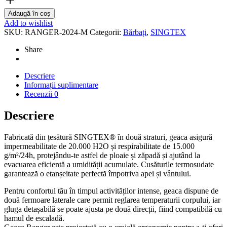
Adaugă în coș
Add to wishlist
SKU:
RANGER-2024-M
Categorii:
Bărbați
,
SINGTEX
Share
Descriere
Informații suplimentare
Recenzii
0
Descriere
Fabricată din țesătură SINGTEX® în două straturi, geaca asigură
impermeabilitate de 20.000 H2O și respirabilitate de 15.000
g/m²/24h, protejându-te astfel de ploaie și zăpadă și ajutând la
evacuarea eficientă a umidității acumulate. Cusăturile termosudate
garantează o etanșeitate perfectă împotriva apei și vântului.
Pentru confortul tău în timpul activităților intense, geaca dispune de
două fermoare laterale care permit reglarea temperaturii corpului, iar
gluga detașabilă se poate ajusta pe două direcții, fiind compatibilă cu
hamul de escaladă.