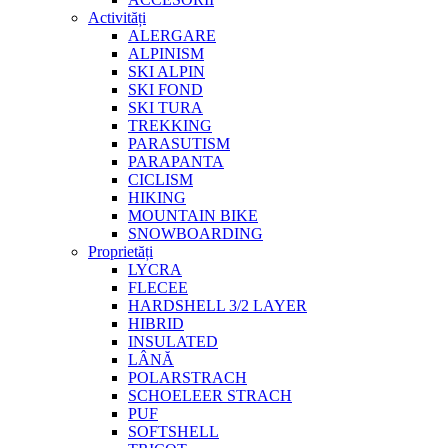
Activități
ALERGARE
ALPINISM
SKI ALPIN
SKI FOND
SKI TURA
TREKKING
PARASUTISM
PARAPANTA
CICLISM
HIKING
MOUNTAIN BIKE
SNOWBOARDING
Proprietăți
LYCRA
FLECEE
HARDSHELL 3/2 LAYER
HIBRID
INSULATED
LÂNĂ
POLARSTRACH
SCHOELEER STRACH
PUF
SOFTSHELL