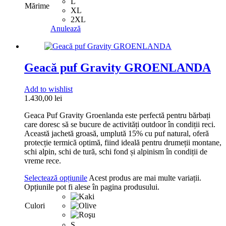
L
Mărime
XL
2XL
Anulează
Geacă puf Gravity GROENLANDA
Add to wishlist
1.430,00
lei
Geaca Puf Gravity Groenlanda este perfectă pentru bărbați
care doresc să se bucure de activități outdoor în condiții reci.
Această jachetă groasă, umplută 15% cu puf natural, oferă
protecție termică optimă, fiind ideală pentru drumeții montane,
schi alpin, schi de tură, schi fond și alpinism în condiții de
vreme rece.
Selectează opțiunile
Acest produs are mai multe variații.
Opțiunile pot fi alese în pagina produsului.
Culori
S