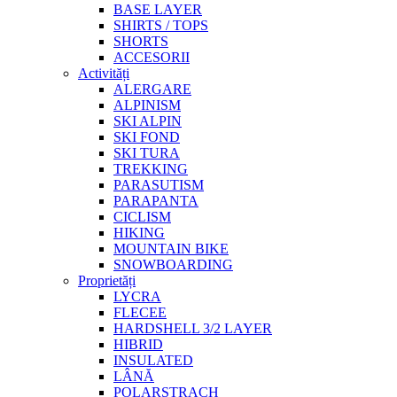
BASE LAYER
SHIRTS / TOPS
SHORTS
ACCESORII
Activități
ALERGARE
ALPINISM
SKI ALPIN
SKI FOND
SKI TURA
TREKKING
PARASUTISM
PARAPANTA
CICLISM
HIKING
MOUNTAIN BIKE
SNOWBOARDING
Proprietăți
LYCRA
FLECEE
HARDSHELL 3/2 LAYER
HIBRID
INSULATED
LÂNĂ
POLARSTRACH