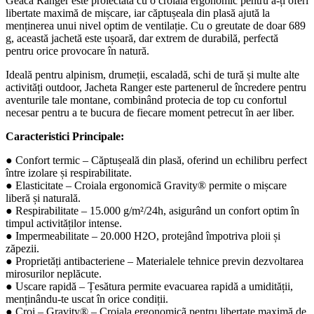
Geaca Ranger este proiectată cu o croială ergonomic pentru a-ți oferi
libertate maximă de mișcare, iar căptușeala din plasă ajută la
menținerea unui nivel optim de ventilație. Cu o greutate de doar 689
g, această jachetă este ușoară, dar extrem de durabilă, perfectă
pentru orice provocare în natură.
Ideală pentru alpinism, drumeții, escaladă, schi de tură și multe alte
activități outdoor, Jacheta Ranger este partenerul de încredere pentru
aventurile tale montane, combinând protecia de top cu confortul
necesar pentru a te bucura de fiecare moment petrecut în aer liber.
Caracteristici Principale:
● Confort termic – Căptușeală din plasă, oferind un echilibru perfect
între izolare și respirabilitate.
● Elasticitate – Croiala ergonomicã Gravity® permite o mișcare
liberă și naturală.
● Respirabilitate – 15.000 g/m²/24h, asigurând un confort optim în
timpul activităților intense.
● Impermeabilitate – 20.000 H2O, protejând împotriva ploii și
zăpezii.
● Proprietăți antibacteriene – Materialele tehnice previn dezvoltarea
mirosurilor neplăcute.
● Uscare rapidă – Țesătura permite evacuarea rapidă a umidității,
menținându-te uscat în orice condiții.
● Croi – Gravity® – Croiala ergonomicã pentru libertate maximă de