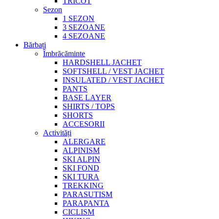
TRICOT
Sezon
1 SEZON
3 SEZOANE
4 SEZOANE
Bărbați
Îmbrăcăminte
HARDSHELL JACHET
SOFTSHELL / VEST JACHET
INSULATED / VEST JACHET
PANTS
BASE LAYER
SHIRTS / TOPS
SHORTS
ACCESORII
Activități
ALERGARE
ALPINISM
SKI ALPIN
SKI FOND
SKI TURA
TREKKING
PARASUTISM
PARAPANTA
CICLISM