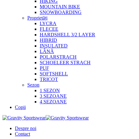
HIKING
MOUNTAIN BIKE
SNOWBOARDING
Proprietăți
LYCRA
FLECEE
HARDSHELL 3/2 LAYER
HIBRID
INSULATED
LÂNĂ
POLARSTRACH
SCHOELEER STRACH
PUF
SOFTSHELL
TRICOT
Sezon
1 SEZON
3 SEZOANE
4 SEZOANE
Copii
Despre noi
Contact